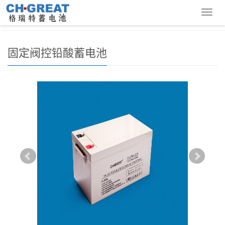
您的位置：
首 页
>
产品展示
>
固定阀控铅酸蓄电池
> 6-GFM-
导
250(12V250AH)
航
菜
单
固定阀控铅酸蓄电池