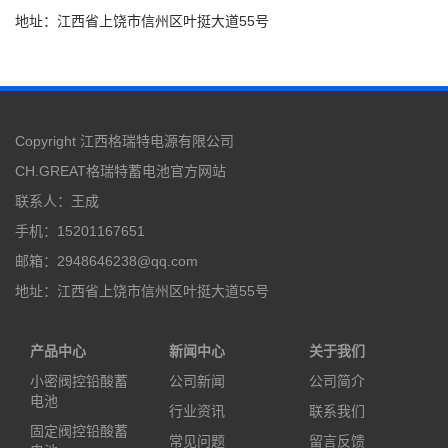
地址：江西省上饶市信州区叶挺大道55号
Copyright 江西格瑞特电源有限公司
CH.GREAT格瑞特蓄电池
官方网站
联系人：王成
手机：15201167651
邮箱：2948646238@qq.com
地址：江西省上饶市信州区叶挺大道55号
产品中心
新闻中心
关于我们
小密阀控铅酸蓄
公司新闻
公司简介
电池
行业资讯
联系我们
固定阀控铅酸蓄
常见问题
留言反馈